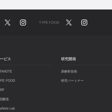
TYPE FOOD
ービス
研究開発
ITANOTE
尿解析技術
YPE FOOD
研究パートナー
URF
宿醸造
taNote Lab