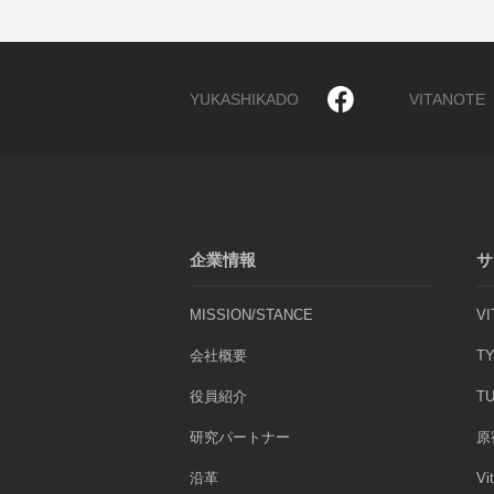
YUKASHIKADO
VITANOTE
企業情報
サ
MISSION/STANCE
V
会社概要
T
役員紹介
T
研究パートナー
原
沿革
Vi